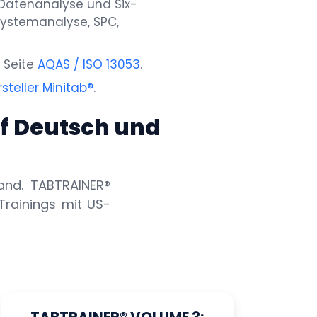
 Datenanalyse und Six-
systemanalyse, SPC,
 Seite
AQAS / ISO 13053
.
steller Minitab®
.
f Deutsch und
tand. TABTRAINER®
Trainings mit US-