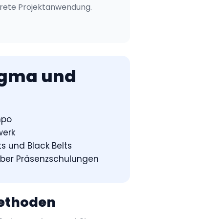
rete Projektanwendung.
Sigma und
mpo
werk
s und Black Belts
über Präsenzschulungen
Methoden